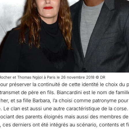
Rocher et Thomas Ngijol à Paris le 26 novembre 2018 © DR
our préserver la continuité de cette identité le choix du
 transmet de père en fils. Biancardini est le nom de fami
her, et sa fille Barbara, l’a choisi comme patronyme pour
e. Le clan est aussi une autre caractéristique de la corse. 
ssociant des parents éloignés mais aussi des membres d
e, ces derniers ont été intégrés au scénario, contents et 