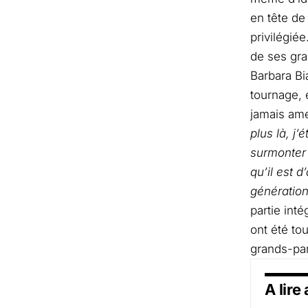
en tête de
privilégié
de ses gra
Barbara Bi
tournage, 
jamais am
plus là, j
surmonter 
qu’il est 
génération
partie int
ont été to
grands-par
A lire