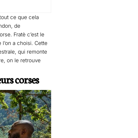
 tout ce que cela
ndon, de
orse. Fratè c’est le
’on a choisi. Cette
estrale, qui remonte
re, on le retrouve
eurs corses