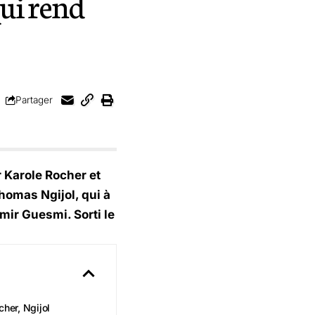
qui rend
Partager
r Karole Rocher et
homas Ngijol, qui à
mir Guesmi. Sorti le
cher, Ngijol