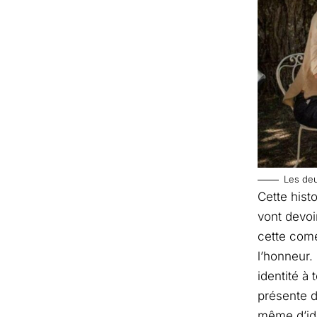
Les deu
Cette hist
vont devoi
cette coméd
l’honneur.
identité à 
présente da
même d’ide