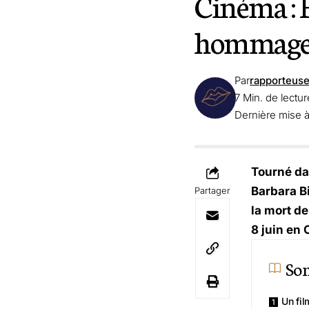
Cinéma : F
hommage a
Par
rapporteus
7 Min. de lectur
Dernière mise à
Tourné dan
Barbara Bi
Partager
la mort de
8 juin en 
So
Un fil