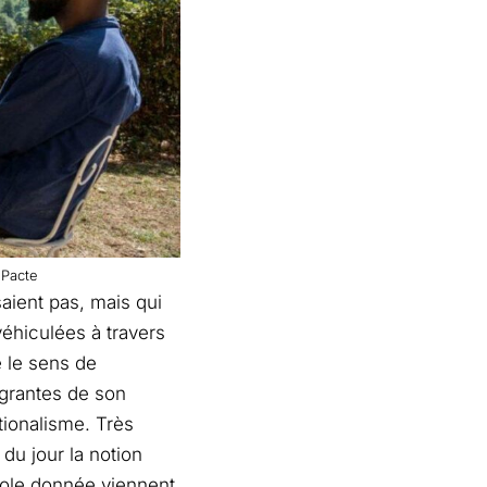
 Pacte
saient pas, mais qui
véhiculées à travers
e le sens de
égrantes de son
ationalisme. Très
 du jour la notion
role donnée viennent