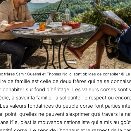
x frères Samir Guesmi et Thomas Ngijol sont obligés de cohabiter © Le
oire de famille est celle de deux frères qui ne se connais
r cohabiter sur fond d’héritage. Les valeurs corses sont 
ie, à savoir la famille, la solidarité, le respect ou encor
 Les valeurs fondatrices du peuple corse font parties int
tel point, qu’elles ne peuvent s’exprimer qu’à travers le n
ns l’île, c’est la mouvance nationaliste qui a mis au goût
ntité corse. Le sens de l’honneur et le respect de la pa