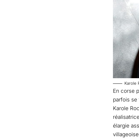
Karole 
En corse p
parfois se
Karole Roc
réalisatric
élargie a
villageois