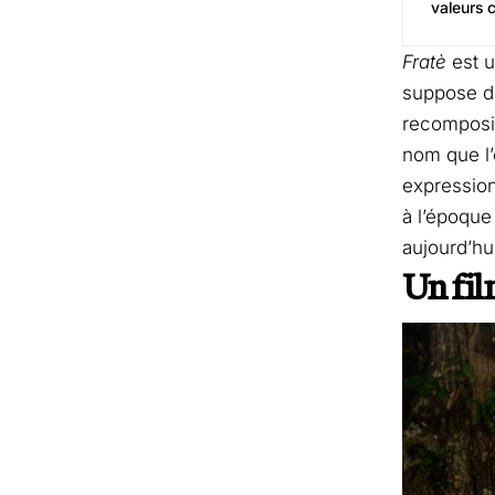
valeurs 
Fratè
est u
suppose de
recompositi
nom que l’
expression
à l’époque
aujourd’hu
Un film