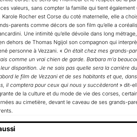
 ces valeurs, sans compter la famille qui tient également
e. Karole Rocher est Corse du coté maternelle, elle a chois
nds-parents comme décors de son film qu’elle a coréalisé
ancardini. Une intimité qu’elle dévoile dans long métrage
en dehors de Thomas Ngijol son compagnon qui interprèt
ené personne à Vezzani. «
On était chez mes grands-paren
’étais comme un vrai chien de garde. Barbara m’a beauco
leur disparition. Je ne sais pas quelle sera la carrière du
d’abord le film de Vezzani et de ses habitants et que, dans
s, il comptera pour ceux qui nous y succèderont
» dit-el
égrante de la culture et du mode de vie des corses, certa
urnées au cimetière, devant le caveau de ses grands-pare
ents.
 aussi