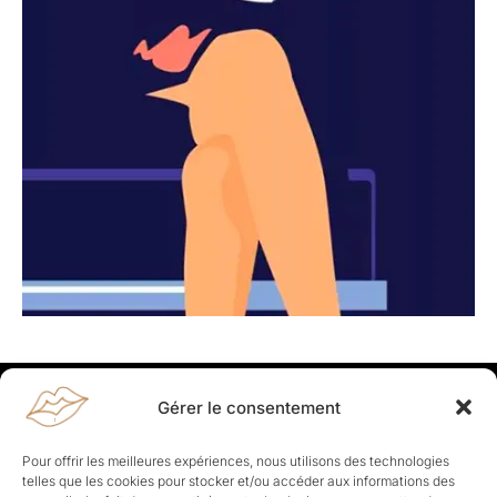
Gérer le consentement
Rapporteuses
À propos de Rapporteuses :
Rapporteuses, c’est l’histoire de
Pour offrir les meilleures expériences, nous utilisons des technologies
Parisiennes, bien dans leurs baskets qui aiment rapporter ce qui leur
telles que les cookies pour stocker et/ou accéder aux informations des