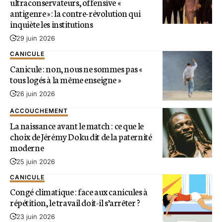
ultraconservateurs, offensive «
antigenre » : la contre-révolution qui
inquiète les institutions
29 juin 2026
CANICULE
Canicule : non, nous ne sommes pas «
tous logés à la même enseigne »
26 juin 2026
ACCOUCHEMENT
La naissance avant le match : ce que le
choix de Jérémy Doku dit de la paternité
moderne
25 juin 2026
CANICULE
Congé climatique : face aux canicules à
répétition, le travail doit-il s’arrêter ?
23 juin 2026