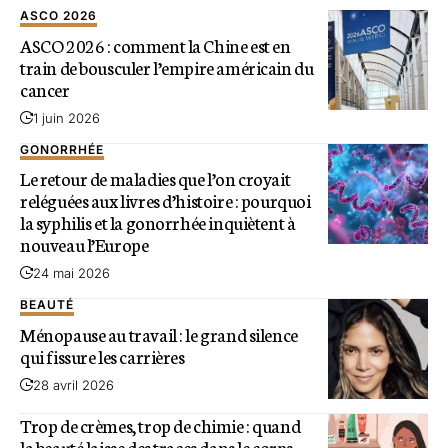
ASCO 2026
ASCO 2026 : comment la Chine est en
train de bousculer l’empire américain du
cancer
1 juin 2026
GONORRHÉE
Le retour de maladies que l’on croyait
reléguées aux livres d’histoire : pourquoi
la syphilis et la gonorrhée inquiètent à
nouveau l’Europe
24 mai 2026
BEAUTÉ
Ménopause au travail : le grand silence
qui fissure les carrières
28 avril 2026
Trop de crèmes, trop de chimie : quand
la beauté laisse des traces dans le corps