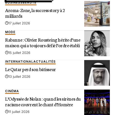
BUSINESS
BEAUTÉ
Aroma-Zone, la success story à 2
milliards
17 juillet 2026
MODE
Rabanne : Olivier Rousteing hérite d’une
maison qui a toujours défié l’ordre établi
15 juillet 2026
INTERNATIONAL
ACTUALITÉS
Le Qatar perd son bâtisseur
13 juillet 2026
CINÉMA
L’Odyssée de Nolan : quand les sirènes du
racisme couvrent le chant d’Homère
11 juillet 2026