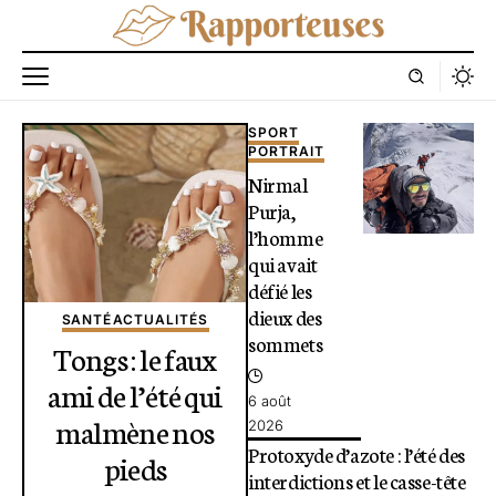
SPORT
PORTRAIT
Nirmal
Purja,
l’homme
qui avait
défié les
dieux des
SANTÉ
ACTUALITÉS
sommets
Tongs : le faux
ami de l’été qui
6 août
malmène nos
2026
Protoxyde d’azote : l’été des
pieds
interdictions et le casse-tête