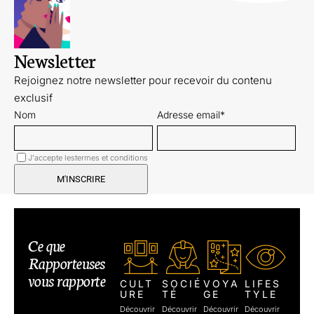
Newsletter
Rejoignez notre newsletter pour recevoir du contenu
exclusif
Nom
Adresse email*
J'accepte les
termes et conditions
Ce que
Rapporteuses
vous rapporte
CULT
SOCIÉ
VOYA
LIFES
URE
TÉ
GE
TYLE
Découvrir
Découvrir
Découvrir
Découvrir