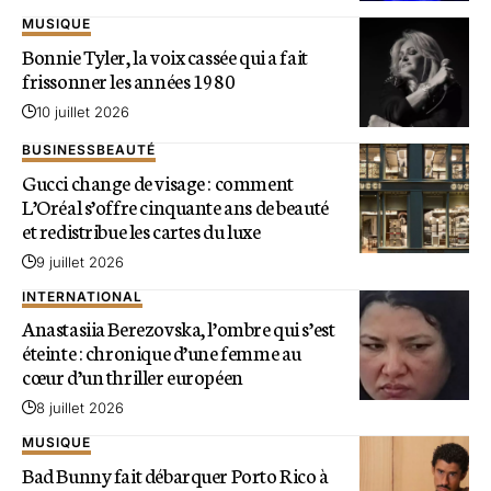
MUSIQUE
Bonnie Tyler, la voix cassée qui a fait
frissonner les années 1980
10 juillet 2026
BUSINESS
BEAUTÉ
Gucci change de visage : comment
L’Oréal s’offre cinquante ans de beauté
et redistribue les cartes du luxe
9 juillet 2026
INTERNATIONAL
Anastasiia Berezovska, l’ombre qui s’est
éteinte : chronique d’une femme au
cœur d’un thriller européen
8 juillet 2026
MUSIQUE
Bad Bunny fait débarquer Porto Rico à