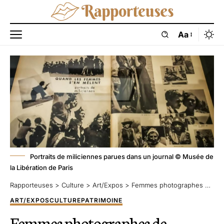
Aa
Portraits de miliciennes parues dans un journal © Musée de
la Libération de Paris
Rapporteuses
>
Culture
>
Art/Expos
>
Femmes photographes de guerre : l’exposition qui raconte un métier et une cause au service de l’Histoire
ART/EXPOS
CULTURE
PATRIMOINE
Femmes photographes de