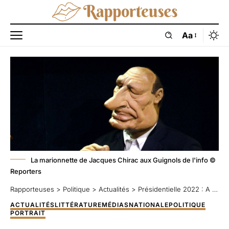
Aa
La marionnette de Jacques Chirac aux Guignols de l'info ©
Reporters
Rapporteuses
>
Politique
>
Actualités
>
Présidentielle 2022 : A Pâques, mangez des chocolats !
ACTUALITÉS
LITTÉRATURE
MÉDIAS
NATIONALE
POLITIQUE
PORTRAIT