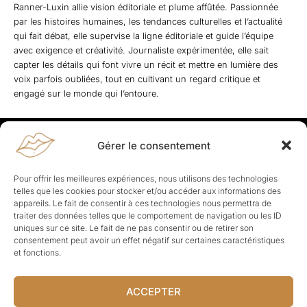
Ranner-Luxin allie vision éditoriale et plume affûtée. Passionnée
par les histoires humaines, les tendances culturelles et l’actualité
qui fait débat, elle supervise la ligne éditoriale et guide l’équipe
avec exigence et créativité. Journaliste expérimentée, elle sait
capter les détails qui font vivre un récit et mettre en lumière des
voix parfois oubliées, tout en cultivant un regard critique et
engagé sur le monde qui l’entoure.
Gérer le consentement
Rapporteuses
À propos de Rapporteuses :
Rapporteuses, c’est l’histoire de
Pour offrir les meilleures expériences, nous utilisons des technologies
Parisiennes, bien dans leurs baskets qui aiment rapporter ce qui leur
telles que les cookies pour stocker et/ou accéder aux informations des
cause, leur apporte et leur rapporte !
appareils. Le fait de consentir à ces technologies nous permettra de
traiter des données telles que le comportement de navigation ou les ID
Les Topics
uniques sur ce site. Le fait de ne pas consentir ou de retirer son
Société
Politique
Business
Culture
Sport
consentement peut avoir un effet négatif sur certaines caractéristiques
Lifestyle
Beauté
Santé
et fonctions.
ACCEPTER