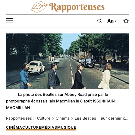
Aa
La photo des Beatles sur Abbey Road prise par le
photographe écossais Iain Macmillan le 8 août 1969 © IAIN
MACMILLAN
Rapporteuses
>
Culture
>
Cinéma
>
Les Beatles : leur dernier concert en public en 1966
CINÉMA
CULTURE
MÉDIAS
MUSIQUE