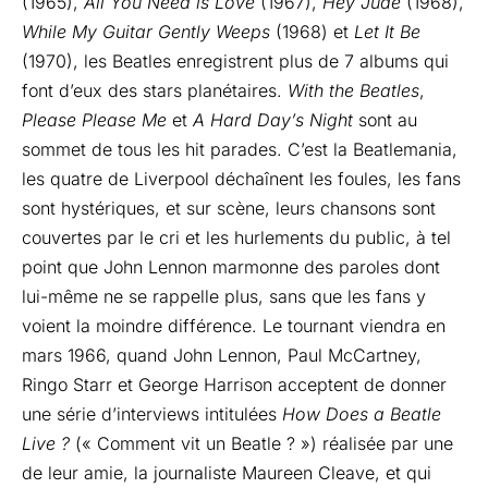
(1965),
All You Need is Love
(1967),
Hey Jude
(1968),
While My Guitar Gently Weeps
(1968) et
Let It Be
(1970), les Beatles enregistrent plus de 7 albums qui
font d’eux des stars planétaires.
With the Beatles
,
Please Please Me
et
A Hard Day’s Night
sont au
sommet de tous les hit parades. C’est la Beatlemania,
les quatre de Liverpool déchaînent les foules, les fans
sont hystériques, et sur scène, leurs chansons sont
couvertes par le cri et les hurlements du public, à tel
point que John Lennon marmonne des paroles dont
lui-même ne se rappelle plus, sans que les fans y
voient la moindre différence. Le tournant viendra en
mars 1966, quand John Lennon, Paul McCartney,
Ringo Starr et George Harrison acceptent de donner
une série d’interviews intitulées
How Does a Beatle
Live ?
(« Comment vit un Beatle ? ») réalisée par une
de leur amie, la journaliste Maureen Cleave, et qui