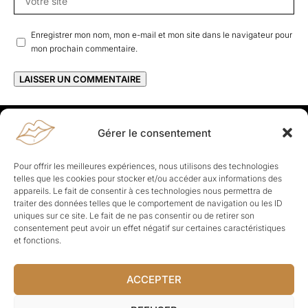
Enregistrer mon nom, mon e-mail et mon site dans le navigateur pour
mon prochain commentaire.
Gérer le consentement
Rapporteuses
À propos de Rapporteuses :
Rapporteuses, c’est l’histoire de
Pour offrir les meilleures expériences, nous utilisons des technologies
Parisiennes, bien dans leurs baskets qui aiment rapporter ce qui leur
telles que les cookies pour stocker et/ou accéder aux informations des
cause, leur apporte et leur rapporte !
appareils. Le fait de consentir à ces technologies nous permettra de
traiter des données telles que le comportement de navigation ou les ID
Les Topics
uniques sur ce site. Le fait de ne pas consentir ou de retirer son
Société
Politique
Business
Culture
Sport
consentement peut avoir un effet négatif sur certaines caractéristiques
Lifestyle
Beauté
Santé
et fonctions.
ACCEPTER
© Rapporteuses.com.