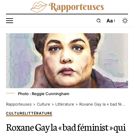
Aa
Photo : Reggie Cunningham
Rapporteuses
>
Culture
>
Littérature
>
Roxane Gay la « bad féminist » qui refuse la normalité qui enferme et étouffe
CULTURE
LITTÉRATURE
Roxane Gay la « bad féminist » qui