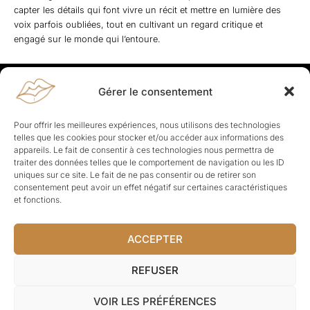
capter les détails qui font vivre un récit et mettre en lumière des
voix parfois oubliées, tout en cultivant un regard critique et
engagé sur le monde qui l’entoure.
Gérer le consentement
Rapporteuses
À propos de Rapporteuses :
Rapporteuses, c’est l’histoire de
Pour offrir les meilleures expériences, nous utilisons des technologies
Parisiennes, bien dans leurs baskets qui aiment rapporter ce qui leur
telles que les cookies pour stocker et/ou accéder aux informations des
cause, leur apporte et leur rapporte !
appareils. Le fait de consentir à ces technologies nous permettra de
traiter des données telles que le comportement de navigation ou les ID
Les Topics
uniques sur ce site. Le fait de ne pas consentir ou de retirer son
Société
Politique
Business
Culture
Sport
consentement peut avoir un effet négatif sur certaines caractéristiques
Lifestyle
Beauté
Santé
et fonctions.
ACCEPTER
© Rapporteuses.com.
REFUSER
Tous droits réservés.
VOIR LES PRÉFÉRENCES