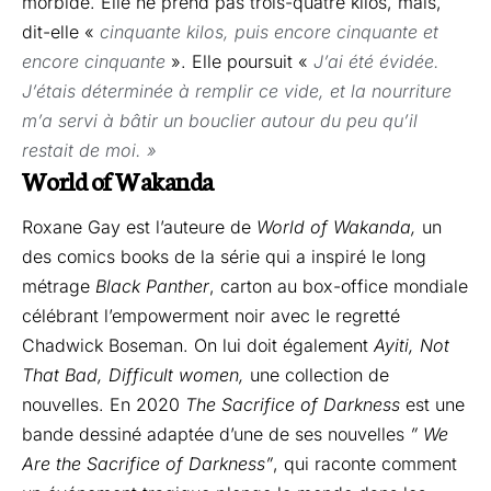
morbide. Elle ne prend pas trois-quatre kilos, mais,
dit-elle «
cinquante kilos, puis encore cinquante et
encore cinquante
». Elle poursuit «
J’ai été évidée.
J’étais déterminée à remplir ce vide, et la nourriture
m’a servi à bâtir un bouclier autour du peu qu’il
restait de moi. »
World of Wakanda
Roxane Gay est l’auteure de
World of Wakanda,
un
des comics books de la série qui a inspiré le long
métrage
Black Panther
, carton au box-office mondiale
célébrant l’empowerment noir avec le regretté
Chadwick Boseman. On lui doit également
Ayiti, Not
That Bad, Difficult women,
une collection de
nouvelles. En 2020
The Sacrifice of Darkness
est une
bande dessiné adaptée d’une de ses nouvelles
” We
Are the Sacrifice of Darkness”
, qui raconte comment