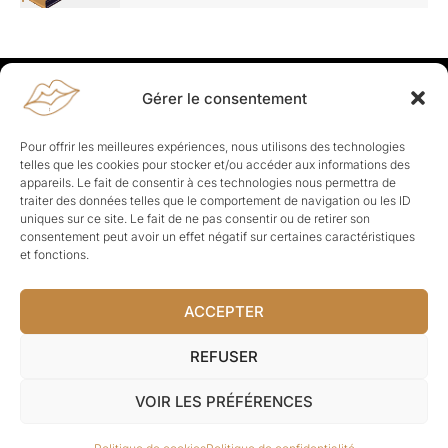
Gérer le consentement
Rapporteuses
À propos de Rapporteuses :
Rapporteuses, c’est l’histoire de
Pour offrir les meilleures expériences, nous utilisons des technologies
Parisiennes, bien dans leurs baskets qui aiment rapporter ce qui leur
telles que les cookies pour stocker et/ou accéder aux informations des
cause, leur apporte et leur rapporte !
appareils. Le fait de consentir à ces technologies nous permettra de
traiter des données telles que le comportement de navigation ou les ID
Les Topics
uniques sur ce site. Le fait de ne pas consentir ou de retirer son
Société
Politique
Business
Culture
Sport
consentement peut avoir un effet négatif sur certaines caractéristiques
Lifestyle
Beauté
Santé
et fonctions.
ACCEPTER
© Rapporteuses.com.
REFUSER
Tous droits réservés.
VOIR LES PRÉFÉRENCES
Mentions légales
–
Charte de déontologie
–
CGU
–
Politique de