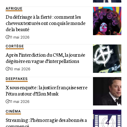
AFRIQUE
Du défrisage à la fierté : comment les
cheveux texturés ont conquis le monde
de la beauté
11 mai 2026
CORTÈGE
Après l’interdiction du C9M, la journée
dégénère en vague d’interpellations
10 mai 2026
DEEPFAKES
X sous enquête : la justice française serre
l’étau autour d’Elon Musk
11 mai 2026
CINÉMA
Streaming : l’hémorragie des abonnés a
commencé