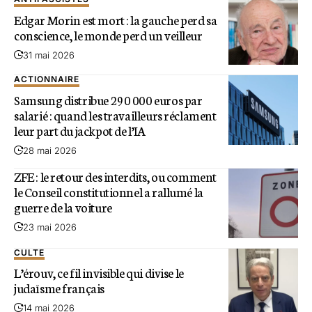
Edgar Morin est mort : la gauche perd sa
conscience, le monde perd un veilleur
31 mai 2026
ACTIONNAIRE
Samsung distribue 290 000 euros par
salarié : quand les travailleurs réclament
leur part du jackpot de l’IA
28 mai 2026
ZFE : le retour des interdits, ou comment
le Conseil constitutionnel a rallumé la
guerre de la voiture
23 mai 2026
CULTE
L’érouv, ce fil invisible qui divise le
judaïsme français
14 mai 2026