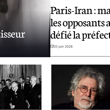
Paris-Iran : ma
les opposants 
tisseur
défié la préfe
20 juin 2026