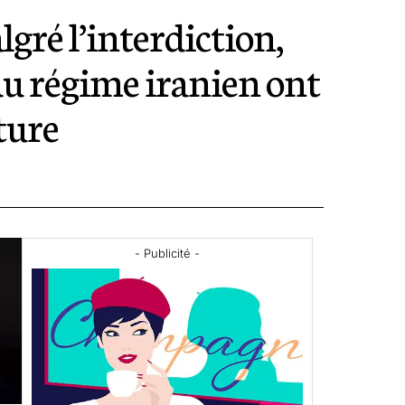
lgré l’interdiction,
au régime iranien ont
cture
- Publicité -