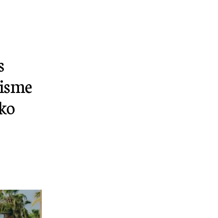
s
cisme
oko