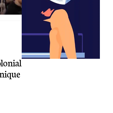
olonial
nnique