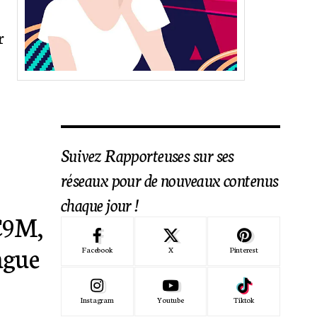
r
Suivez Rapporteuses sur ses
réseaux pour de nouveaux contenus
chaque jour !
 C9M,
ague
Facebook
X
Pinterest
Instagram
Youtube
Tiktok