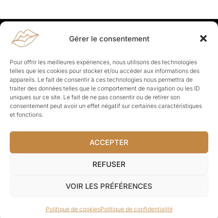
Gérer le consentement
Rapporteuses
À propos de Rapporteuses :
Rapporteuses, c’est l’histoire de
Pour offrir les meilleures expériences, nous utilisons des technologies
Parisiennes, bien dans leurs baskets qui aiment rapporter ce qui leur
telles que les cookies pour stocker et/ou accéder aux informations des
cause, leur apporte et leur rapporte !
appareils. Le fait de consentir à ces technologies nous permettra de
traiter des données telles que le comportement de navigation ou les ID
Les Topics
uniques sur ce site. Le fait de ne pas consentir ou de retirer son
Société
Politique
Business
Culture
Sport
consentement peut avoir un effet négatif sur certaines caractéristiques
Lifestyle
Beauté
Santé
et fonctions.
ACCEPTER
© Rapporteuses.com.
REFUSER
Tous droits réservés.
VOIR LES PRÉFÉRENCES
Mentions légales
–
Charte de déontologie
–
CGU
–
Politique de
Politique de cookies
Politique de confidentialité
confidentialité
–
CGV
–
À-propos
–
Contact