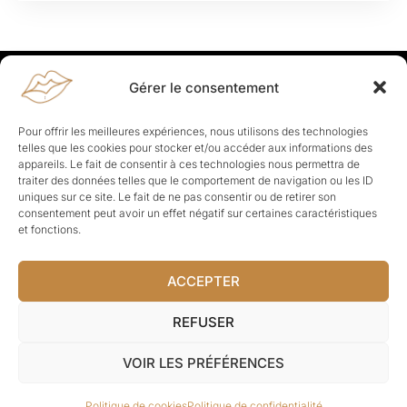
Gérer le consentement
Rapporteuses
À propos de Rapporteuses :
Rapporteuses, c’est l’histoire de
Pour offrir les meilleures expériences, nous utilisons des technologies
Parisiennes, bien dans leurs baskets qui aiment rapporter ce qui leur
telles que les cookies pour stocker et/ou accéder aux informations des
cause, leur apporte et leur rapporte !
appareils. Le fait de consentir à ces technologies nous permettra de
traiter des données telles que le comportement de navigation ou les ID
Les Topics
uniques sur ce site. Le fait de ne pas consentir ou de retirer son
Société
Politique
Business
Culture
Sport
consentement peut avoir un effet négatif sur certaines caractéristiques
Lifestyle
Beauté
Santé
et fonctions.
ACCEPTER
© Rapporteuses.com.
REFUSER
Tous droits réservés.
VOIR LES PRÉFÉRENCES
Mentions légales
–
Charte de déontologie
–
CGU
–
Politique de
Politique de cookies
Politique de confidentialité