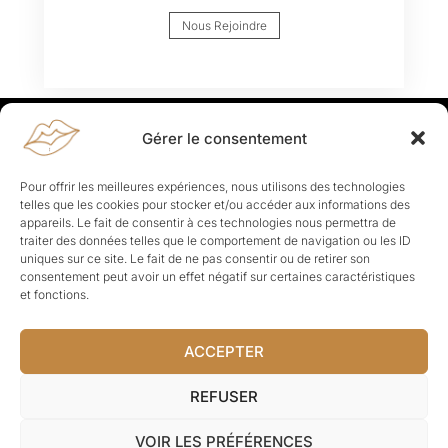
Nous Rejoindre
Gérer le consentement
Rapporteuses
À propos de Rapporteuses :
Rapporteuses, c’est l’histoire de
Pour offrir les meilleures expériences, nous utilisons des technologies
Parisiennes, bien dans leurs baskets qui aiment rapporter ce qui leur
telles que les cookies pour stocker et/ou accéder aux informations des
cause, leur apporte et leur rapporte !
appareils. Le fait de consentir à ces technologies nous permettra de
traiter des données telles que le comportement de navigation ou les ID
Les Topics
uniques sur ce site. Le fait de ne pas consentir ou de retirer son
Société
Politique
Business
Culture
Sport
consentement peut avoir un effet négatif sur certaines caractéristiques
Lifestyle
Beauté
Santé
et fonctions.
ACCEPTER
© Rapporteuses.com.
REFUSER
Tous droits réservés.
VOIR LES PRÉFÉRENCES