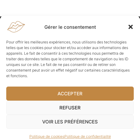
Gérer le consentement
Rapporteuses
Pour offrir les meilleures expériences, nous utilisons des technologies
À propos de Rapporteuses :
Rapporteuses, c’est l’histoire de
telles que les cookies pour stocker et/ou accéder aux informations des
Parisiennes, bien dans leurs baskets qui aiment rapporter ce qui leur
appareils. Le fait de consentir à ces technologies nous permettra de
cause, leur apporte et leur rapporte !
traiter des données telles que le comportement de navigation ou les ID
Les Topics
uniques sur ce site. Le fait de ne pas consentir ou de retirer son
consentement peut avoir un effet négatif sur certaines caractéristiques
Société
Politique
Business
Culture
Sport
et fonctions.
Lifestyle
Beauté
Santé
ACCEPTER
© Rapporteuses.com.
REFUSER
Tous droits réservés.
VOIR LES PRÉFÉRENCES
Mentions légales
–
Charte de déontologie
–
CGU
–
Politique de
Politique de cookies
Politique de confidentialité