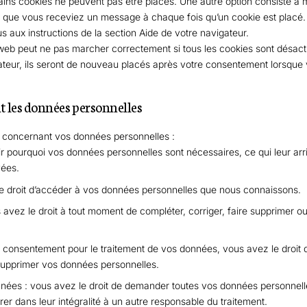
ains cookies ne peuvent pas être placés. Une autre option consiste à m
in que vous receviez un message à chaque fois qu’un cookie est placé.
s aux instructions de la section Aide de votre navigateur.
e web peut ne pas marcher correctement si tous les cookies sont désac
ateur, ils seront de nouveau placés après votre consentement lorsque v
t les données personnelles
s concernant vos données personnelles :
ir pourquoi vos données personnelles sont nécessaires, ce qui leur ar
vées.
le droit d’accéder à vos données personnelles que nous connaissons.
us avez le droit à tout moment de compléter, corriger, faire supprimer
 consentement pour le traitement de vos données, vous avez le droit 
supprimer vos données personnelles.
onnées : vous avez le droit de demander toutes vos données personnel
érer dans leur intégralité à un autre responsable du traitement.