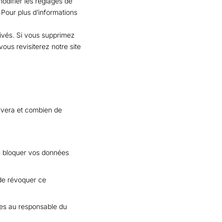
odifier les réglages de
 Pour plus d’informations
tivés. Si vous supprimez
ous revisiterez notre site
rivera et combien de
 ou bloquer vos données
de révoquer ce
les au responsable du