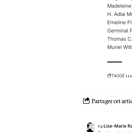
Madeleine
H. Adlai 
Emeline Pi
Germinal P
Thomas C.
Muriel Wil
TAGGÉ
11 
Partager cet arti
Lise-Marie R
Par