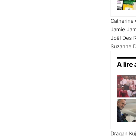
Catherine
Jamie
Jam
Joël Des R
Suzanne D
A lire
Dragan Ku