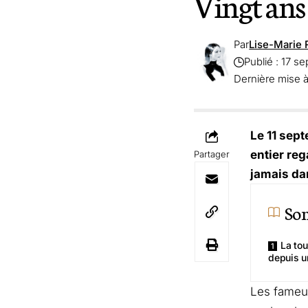
Vingt ans
Par
Lise-Marie 
Publié : 17 s
Dernière mise à
Le 11 sept
entier reg
Partager
jamais da
So
La tou
depuis u
Les fameu