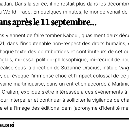
attan. Dans la soirée, il ne restait plus dans les décomb
 World Trade. En quelques minutes, le monde venait de
ans après le 11 septembre…
ns viennent de faire tomber Kaboul, quasiment deux déce
21, dans l’insoutenable non-respect des droits humains,
chaque texte des contributrices et contributeurs de cet o
nglais, mi-essai politico-philosophique, mi-recueil de no
réalisé sous la direction de Suzanne Dracius, intitulé
Ving
e
, qui évoque l’immense choc et l’impact colossal de ce 
rivaine martiniquaise, dans un entretien accordé à Martini
 Gratien, explique s’être intéressée à ces événements à tr
our interpeller et continuer à solliciter la vigilance de ch
 et à l’image des éditions Idem (acronyme d’Identité mé
 aussi