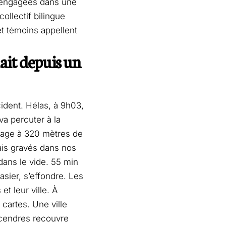
s engagées dans une
ollectif bilingue
t témoins appellent
it depuis un
cident. Hélas, à 9h03,
va percuter à la
tage à 320 mètres de
ais gravés dans nos
ans le vide. 55 min
rasier, s’effondre. Les
t leur ville. À
cartes. Une ville
 cendres recouvre