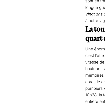
sont en tr
longue gue
Vingt ans 
à notre vi
La tou
quart 
Une énorme
c’est l’ef
vitesse de
hauteur. L
mémoires c
après le cr
pompiers v
10h28, la 
entière en