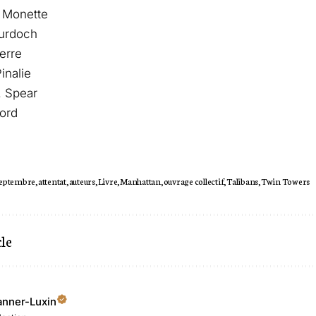
 Monette
Murdoch
erre
inalie
 Spear
tord
septembre
attentat
auteurs
Livre
Manhattan
ouvrage collectif
Talibans
Twin Towers
cle
anner-Luxin