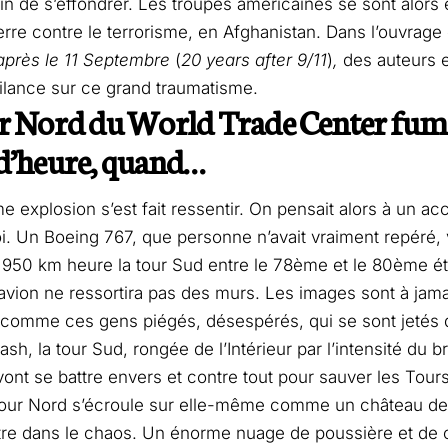
ain de s’effondrer. Les troupes américaines se sont alor
rre contre le terrorisme, en Afghanistan. Dans l’ouvrage c
après le 11 Septembre
(
20 years after 9/11
)
,
des auteurs e
gilance sur ce grand traumatisme.
r Nord du World Trade Center fuma
d’heure, quand…
 explosion s’est fait ressentir. On pensait alors à un ac
froi. Un Boeing 767, que personne n’avait vraiment repéré, 
 950 km heure la tour Sud entre le 78ème et le 80ème é
’avion ne ressortira pas des murs. Les images sont à jam
omme ces gens piégés, désespérés, qui se sont jetés d
ash, la tour Sud, rongée de l’Intérieur par l’intensité du b
ont se battre envers et contre tout pour sauver les Tours e
tour Nord s’écroule sur elle-même comme un château de 
tre dans le chaos. Un énorme nuage de poussière et de