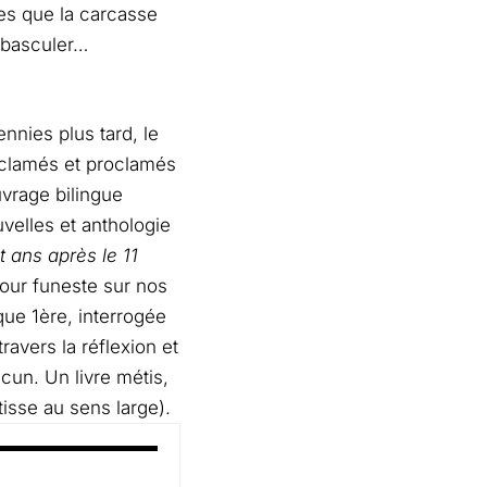
res que la carcasse
 basculer…
nnies plus tard, le
 clamés et proclamés
uvrage bilingue
uvelles et anthologie
t ans après le 11
jour funeste sur nos
que 1ère, interrogée
avers la réflexion et
acun. Un livre métis,
tisse au sens large).