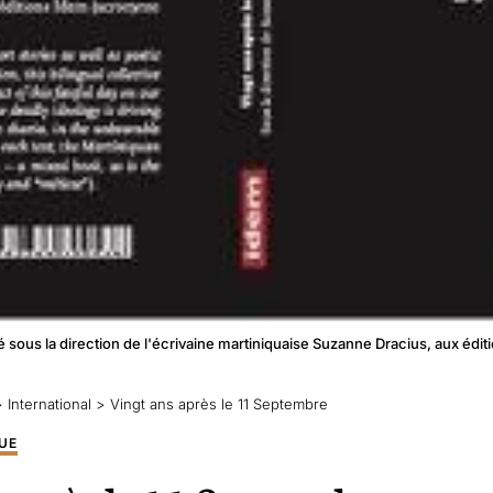
isé sous la direction de l'écrivaine martiniquaise Suzanne Dracius, aux édi
>
International
>
Vingt ans après le 11 Septembre
UE