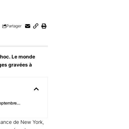
Partager
 choc. Le monde
ages gravées à
 septembre…
ssance de New York,