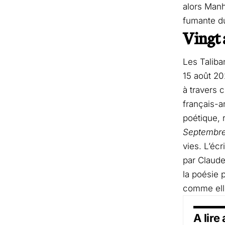
alors Manh
fumante du
Vingt 
Les Taliba
15 août 20
à travers 
français-a
poétique, 
Septembr
vies. L’éc
par Claude
la poésie p
comme elle
A lire