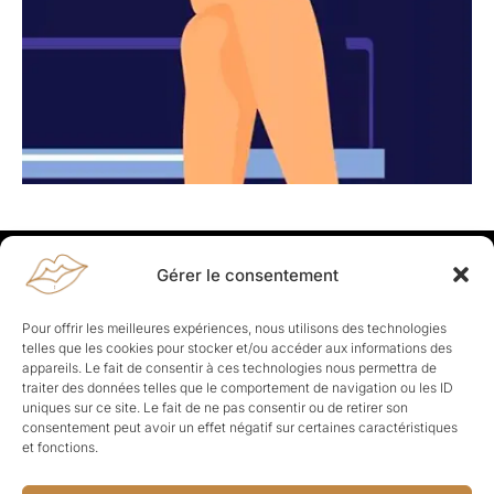
Gérer le consentement
Rapporteuses
À propos de Rapporteuses :
Rapporteuses, c’est l’histoire de
Pour offrir les meilleures expériences, nous utilisons des technologies
Parisiennes, bien dans leurs baskets qui aiment rapporter ce qui leur
telles que les cookies pour stocker et/ou accéder aux informations des
cause, leur apporte et leur rapporte !
appareils. Le fait de consentir à ces technologies nous permettra de
traiter des données telles que le comportement de navigation ou les ID
Les Topics
uniques sur ce site. Le fait de ne pas consentir ou de retirer son
Société
Politique
Business
Culture
Sport
consentement peut avoir un effet négatif sur certaines caractéristiques
Lifestyle
Beauté
Santé
et fonctions.