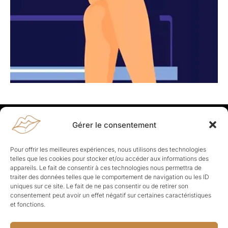
Gérer le consentement
Rapporteuses
À propos de Rapporteuses :
Rapporteuses, c’est l’histoire de
Pour offrir les meilleures expériences, nous utilisons des technologies
Parisiennes, bien dans leurs baskets qui aiment rapporter ce qui leur
telles que les cookies pour stocker et/ou accéder aux informations des
cause, leur apporte et leur rapporte !
appareils. Le fait de consentir à ces technologies nous permettra de
traiter des données telles que le comportement de navigation ou les ID
Les Topics
uniques sur ce site. Le fait de ne pas consentir ou de retirer son
Société
Politique
Business
Culture
Sport
consentement peut avoir un effet négatif sur certaines caractéristiques
Lifestyle
Beauté
Santé
et fonctions.