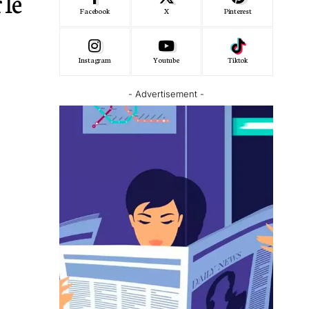
 le
Facebook
X
Pinterest
Instagram
Youtube
Tiktok
- Advertisement -