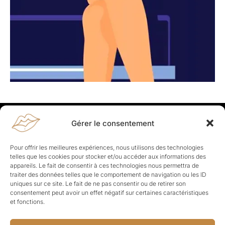
Gérer le consentement
Rapporteuses
À propos de Rapporteuses :
Rapporteuses, c’est l’histoire de
Pour offrir les meilleures expériences, nous utilisons des technologies
Parisiennes, bien dans leurs baskets qui aiment rapporter ce qui leur
telles que les cookies pour stocker et/ou accéder aux informations des
cause, leur apporte et leur rapporte !
appareils. Le fait de consentir à ces technologies nous permettra de
traiter des données telles que le comportement de navigation ou les ID
Les Topics
uniques sur ce site. Le fait de ne pas consentir ou de retirer son
Société
Politique
Business
Culture
Sport
consentement peut avoir un effet négatif sur certaines caractéristiques
Lifestyle
Beauté
Santé
et fonctions.