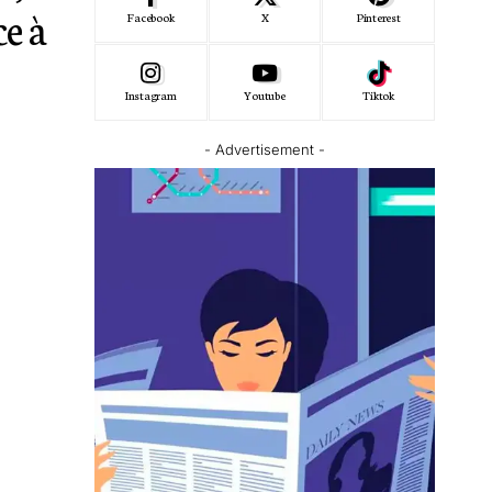
ce à
Facebook
X
Pinterest
Instagram
Youtube
Tiktok
- Advertisement -