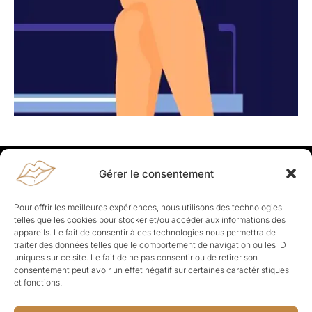
Gérer le consentement
Rapporteuses
À propos de Rapporteuses :
Rapporteuses, c’est l’histoire de
Pour offrir les meilleures expériences, nous utilisons des technologies
Parisiennes, bien dans leurs baskets qui aiment rapporter ce qui leur
telles que les cookies pour stocker et/ou accéder aux informations des
cause, leur apporte et leur rapporte !
appareils. Le fait de consentir à ces technologies nous permettra de
traiter des données telles que le comportement de navigation ou les ID
Les Topics
uniques sur ce site. Le fait de ne pas consentir ou de retirer son
Société
Politique
Business
Culture
Sport
consentement peut avoir un effet négatif sur certaines caractéristiques
Lifestyle
Beauté
Santé
et fonctions.