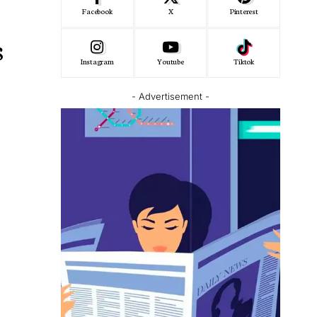
Facebook
X
Pinterest
s
Instagram
Youtube
Tiktok
- Advertisement -