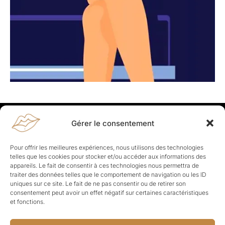
Gérer le consentement
Rapporteuses
À propos de Rapporteuses :
Rapporteuses, c’est l’histoire de
Pour offrir les meilleures expériences, nous utilisons des technologies
Parisiennes, bien dans leurs baskets qui aiment rapporter ce qui leur
telles que les cookies pour stocker et/ou accéder aux informations des
cause, leur apporte et leur rapporte !
appareils. Le fait de consentir à ces technologies nous permettra de
traiter des données telles que le comportement de navigation ou les ID
Les Topics
uniques sur ce site. Le fait de ne pas consentir ou de retirer son
Société
Politique
Business
Culture
Sport
consentement peut avoir un effet négatif sur certaines caractéristiques
Lifestyle
Beauté
Santé
et fonctions.