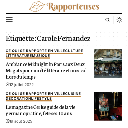
Étiquette :
Carole Fernandez
CE QUI SE RAPPORTE EN VILLE
CULTURE
LITTÉRATURE
MUSIQUE
Ambiance Midnight in Paris aux Deux
Magots pour un été littéraire et musical
hors du temps
12 juillet 2022
CE QUI SE RAPPORTE EN VILLE
CUISINE
DÉCORATION
LIFESTYLE
Le magazine Cerise guide de la vie
germanopratine, fête ses 10 ans
19 août 2025