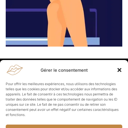
Gérer le consentement
Rapporteuses
À propos de Rapporteuses :
Rapporteuses, c’est l’histoire de
Pour offrir les meilleures expériences, nous utilisons des technologies
Parisiennes, bien dans leurs baskets qui aiment rapporter ce qui leur
telles que les cookies pour stocker et/ou accéder aux informations des
cause, leur apporte et leur rapporte !
appareils. Le fait de consentir à ces technologies nous permettra de
traiter des données telles que le comportement de navigation ou les ID
Les Topics
uniques sur ce site. Le fait de ne pas consentir ou de retirer son
Société
Politique
Business
Culture
Sport
consentement peut avoir un effet négatif sur certaines caractéristiques
Lifestyle
Beauté
Santé
et fonctions.