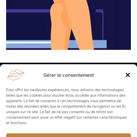
Gérer le consentement
Rapporteuses
À propos de Rapporteuses :
Rapporteuses, c’est l’histoire de
Pour offrir les meilleures expériences, nous utilisons des technologies
Parisiennes, bien dans leurs baskets qui aiment rapporter ce qui leur
telles que les cookies pour stocker et/ou accéder aux informations des
cause, leur apporte et leur rapporte !
appareils. Le fait de consentir à ces technologies nous permettra de
traiter des données telles que le comportement de navigation ou les ID
Les Topics
uniques sur ce site. Le fait de ne pas consentir ou de retirer son
Société
Politique
Business
Culture
Sport
consentement peut avoir un effet négatif sur certaines caractéristiques
Lifestyle
Beauté
Santé
et fonctions.