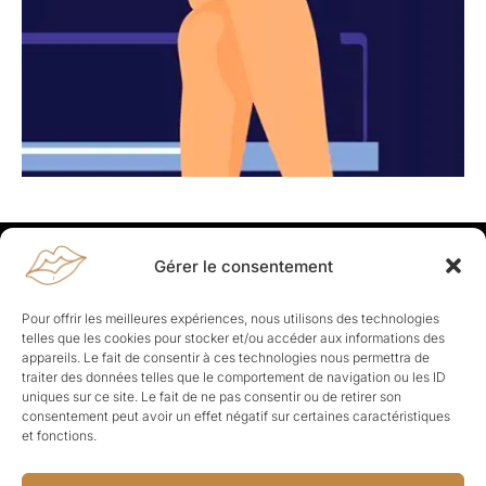
Gérer le consentement
Rapporteuses
À propos de Rapporteuses :
Rapporteuses, c’est l’histoire de
Pour offrir les meilleures expériences, nous utilisons des technologies
Parisiennes, bien dans leurs baskets qui aiment rapporter ce qui leur
telles que les cookies pour stocker et/ou accéder aux informations des
cause, leur apporte et leur rapporte !
appareils. Le fait de consentir à ces technologies nous permettra de
traiter des données telles que le comportement de navigation ou les ID
Les Topics
uniques sur ce site. Le fait de ne pas consentir ou de retirer son
Société
Politique
Business
Culture
Sport
consentement peut avoir un effet négatif sur certaines caractéristiques
Lifestyle
Beauté
Santé
et fonctions.