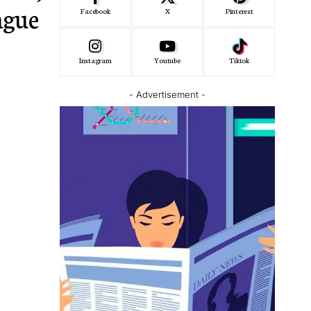
ague
Facebook
X
Pinterest
Instagram
Youtube
Tiktok
- Advertisement -