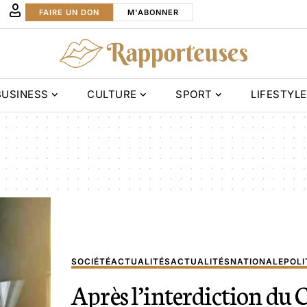
FAIRE UN DON
M'ABONNER
BUSINESS
CULTURE
SPORT
LIFESTYLE
SOCIÉTÉ
ACTUALITÉS
ACTUALITÉS
NATIONALE
POLI
Après l’interdiction du