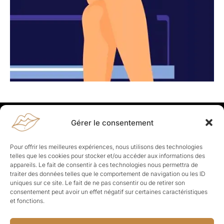
Gérer le consentement
Rapporteuses
À propos de Rapporteuses :
Rapporteuses, c’est l’histoire de
Pour offrir les meilleures expériences, nous utilisons des technologies
Parisiennes, bien dans leurs baskets qui aiment rapporter ce qui leur
telles que les cookies pour stocker et/ou accéder aux informations des
cause, leur apporte et leur rapporte !
appareils. Le fait de consentir à ces technologies nous permettra de
traiter des données telles que le comportement de navigation ou les ID
Les Topics
uniques sur ce site. Le fait de ne pas consentir ou de retirer son
Société
Politique
Business
Culture
Sport
consentement peut avoir un effet négatif sur certaines caractéristiques
Lifestyle
Beauté
Santé
et fonctions.