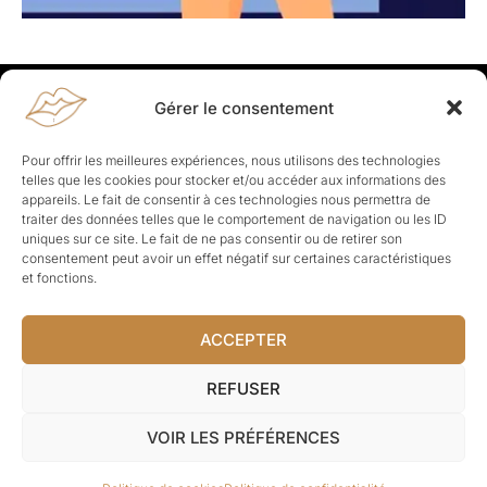
Gérer le consentement
Rapporteuses
À propos de Rapporteuses :
Rapporteuses, c’est l’histoire de
Pour offrir les meilleures expériences, nous utilisons des technologies
Parisiennes, bien dans leurs baskets qui aiment rapporter ce qui leur
telles que les cookies pour stocker et/ou accéder aux informations des
cause, leur apporte et leur rapporte !
appareils. Le fait de consentir à ces technologies nous permettra de
traiter des données telles que le comportement de navigation ou les ID
Les Topics
uniques sur ce site. Le fait de ne pas consentir ou de retirer son
Société
Politique
Business
Culture
Sport
consentement peut avoir un effet négatif sur certaines caractéristiques
Lifestyle
Beauté
Santé
et fonctions.
ACCEPTER
© Rapporteuses.com.
REFUSER
Tous droits réservés.
VOIR LES PRÉFÉRENCES
Mentions légales
–
Charte de déontologie
–
CGU
–
Politique de