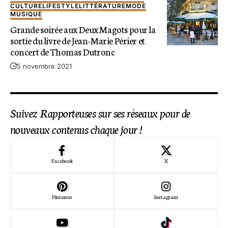
CULTURE
LIFESTYLE
LITTÉRATURE
MODE
MUSIQUE
Grande soirée aux Deux Magots pour la
sortie du livre de Jean-Marie Périer et
concert de Thomas Dutronc
5 novembre 2021
Suivez Rapporteuses sur ses réseaux pour de
nouveaux contenus chaque jour !
Facebook
X
Pinterest
Instagram