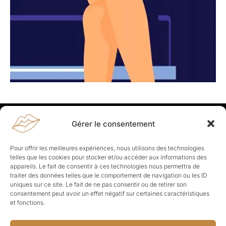
Gérer le consentement
Rapporteuses
À propos de Rapporteuses :
Rapporteuses, c’est l’histoire de
Pour offrir les meilleures expériences, nous utilisons des technologies
Parisiennes, bien dans leurs baskets qui aiment rapporter ce qui leur
telles que les cookies pour stocker et/ou accéder aux informations des
cause, leur apporte et leur rapporte !
appareils. Le fait de consentir à ces technologies nous permettra de
traiter des données telles que le comportement de navigation ou les ID
Les Topics
uniques sur ce site. Le fait de ne pas consentir ou de retirer son
Société
Politique
Business
Culture
Sport
consentement peut avoir un effet négatif sur certaines caractéristiques
Lifestyle
Beauté
Santé
et fonctions.