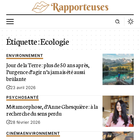
Étiquette :
Ecologie
ENVIRONNEMENT
Jour de la Terre : plus de 50 ans après,
l’urgence d’agir n’a jamais été aussi
brûlante
23 avril 2026
PSYCHO
SANTÉ
Métamorphose, d’Anne Ghesquière : à la
recherche du sens perdu
28 février 2026
CINÉMA
ENVIRONNEMENT