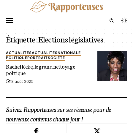
Étiquette :
Elections législatives
ACTUALITÉS
ACTUALITÉS
NATIONALE
POLITIQUE
PORTRAIT
SOCIÉTÉ
Rachel Keke, le grand nettoyage
politique
18 août 2025
Suivez Rapporteuses sur ses réseaux pour de
nouveaux contenus chaque jour !