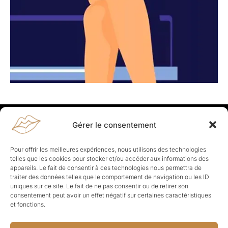
Gérer le consentement
Rapporteuses
À propos de Rapporteuses :
Rapporteuses, c’est l’histoire de
Pour offrir les meilleures expériences, nous utilisons des technologies
Parisiennes, bien dans leurs baskets qui aiment rapporter ce qui leur
telles que les cookies pour stocker et/ou accéder aux informations des
cause, leur apporte et leur rapporte !
appareils. Le fait de consentir à ces technologies nous permettra de
traiter des données telles que le comportement de navigation ou les ID
Les Topics
uniques sur ce site. Le fait de ne pas consentir ou de retirer son
Société
Politique
Business
Culture
Sport
consentement peut avoir un effet négatif sur certaines caractéristiques
Lifestyle
Beauté
Santé
et fonctions.