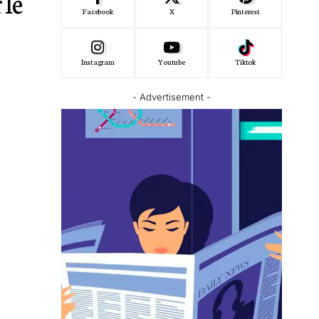
 le
Facebook
X
Pinterest
Instagram
Youtube
Tiktok
- Advertisement -