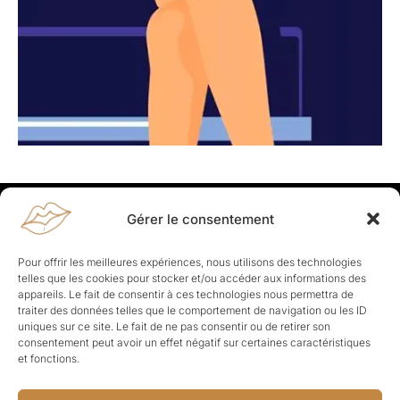
Gérer le consentement
Rapporteuses
À propos de Rapporteuses :
Rapporteuses, c’est l’histoire de
Pour offrir les meilleures expériences, nous utilisons des technologies
Parisiennes, bien dans leurs baskets qui aiment rapporter ce qui leur
telles que les cookies pour stocker et/ou accéder aux informations des
cause, leur apporte et leur rapporte !
appareils. Le fait de consentir à ces technologies nous permettra de
traiter des données telles que le comportement de navigation ou les ID
Les Topics
uniques sur ce site. Le fait de ne pas consentir ou de retirer son
Société
Politique
Business
Culture
Sport
consentement peut avoir un effet négatif sur certaines caractéristiques
Lifestyle
Beauté
Santé
et fonctions.