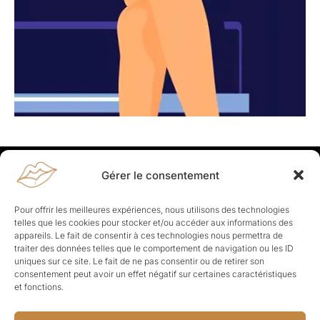
Gérer le consentement
Rapporteuses
À propos de Rapporteuses :
Rapporteuses, c’est l’histoire de
Pour offrir les meilleures expériences, nous utilisons des technologies
Parisiennes, bien dans leurs baskets qui aiment rapporter ce qui leur
telles que les cookies pour stocker et/ou accéder aux informations des
cause, leur apporte et leur rapporte !
appareils. Le fait de consentir à ces technologies nous permettra de
traiter des données telles que le comportement de navigation ou les ID
Les Topics
uniques sur ce site. Le fait de ne pas consentir ou de retirer son
Société
Politique
Business
Culture
Sport
consentement peut avoir un effet négatif sur certaines caractéristiques
Lifestyle
Beauté
Santé
et fonctions.