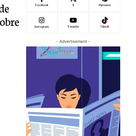
nde
Facebook
X
Pinterest
tobre
Instagram
Youtube
Tiktok
- Advertisement -