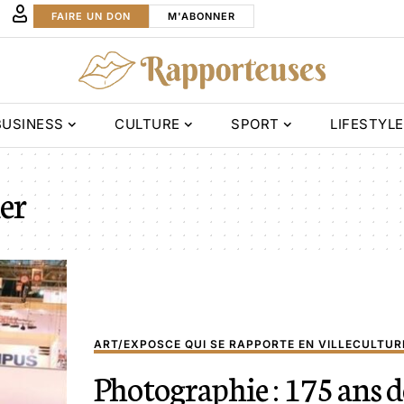
FAIRE UN DON
M'ABONNER
BUSINESS
CULTURE
SPORT
LIFESTYLE
er
ART/EXPOS
CE QUI SE RAPPORTE EN VILLE
CULTUR
Photographie : 175 ans d