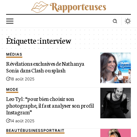
Étiquette :
interview
MÉDIAS
Révélations exclusives de Nathanya
Sonia dans Clash ou splash
18 août 2025
MODE
Leo Tyl : “pour bien choisir son
photographe, il faut analyser son profil
Instagram”
14 août 2025
BEAUTÉ
BUSINESS
PORTRAIT