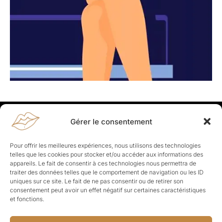
Gérer le consentement
Rapporteuses
À propos de Rapporteuses :
Rapporteuses, c’est l’histoire de
Pour offrir les meilleures expériences, nous utilisons des technologies
Parisiennes, bien dans leurs baskets qui aiment rapporter ce qui leur
telles que les cookies pour stocker et/ou accéder aux informations des
cause, leur apporte et leur rapporte !
appareils. Le fait de consentir à ces technologies nous permettra de
traiter des données telles que le comportement de navigation ou les ID
Les Topics
uniques sur ce site. Le fait de ne pas consentir ou de retirer son
Société
Politique
Business
Culture
Sport
consentement peut avoir un effet négatif sur certaines caractéristiques
Lifestyle
Beauté
Santé
et fonctions.