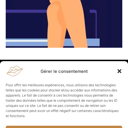
Gérer le consentement
Rapporteuses
À propos de Rapporteuses :
Rapporteuses, c’est l’histoire de
Pour offrir les meilleures expériences, nous utilisons des technologies
Parisiennes, bien dans leurs baskets qui aiment rapporter ce qui leur
telles que les cookies pour stocker et/ou accéder aux informations des
cause, leur apporte et leur rapporte !
appareils. Le fait de consentir à ces technologies nous permettra de
traiter des données telles que le comportement de navigation ou les ID
Les Topics
uniques sur ce site. Le fait de ne pas consentir ou de retirer son
Société
Politique
Business
Culture
Sport
consentement peut avoir un effet négatif sur certaines caractéristiques
Lifestyle
Beauté
Santé
et fonctions.