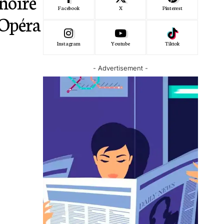
 noire
Facebook
X
Pinterest
l’Opéra
Instagram
Youtube
Tiktok
- Advertisement -