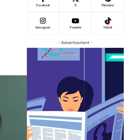
Facebook
X
Pinterest
Instagram
Youtube
Tiktok
- Advertisement -