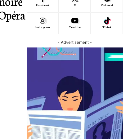
 noire
Facebook
X
Pinterest
l’Opéra
Instagram
Youtube
Tiktok
- Advertisement -