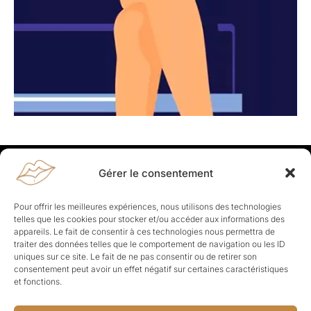
Gérer le consentement
Rapporteuses
À propos de Rapporteuses :
Rapporteuses, c’est l’histoire de
Pour offrir les meilleures expériences, nous utilisons des technologies
Parisiennes, bien dans leurs baskets qui aiment rapporter ce qui leur
telles que les cookies pour stocker et/ou accéder aux informations des
cause, leur apporte et leur rapporte !
appareils. Le fait de consentir à ces technologies nous permettra de
traiter des données telles que le comportement de navigation ou les ID
Les Topics
uniques sur ce site. Le fait de ne pas consentir ou de retirer son
Société
Politique
Business
Culture
Sport
consentement peut avoir un effet négatif sur certaines caractéristiques
Lifestyle
Beauté
Santé
et fonctions.