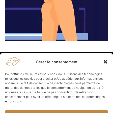
Gérer le consentement
Rapporteuses
À propos de Rapporteuses :
Rapporteuses, c’est l’histoire de
Pour offrir les meilleures expériences, nous utilisons des technologies
Parisiennes, bien dans leurs baskets qui aiment rapporter ce qui leur
telles que les cookies pour stocker et/ou accéder aux informations des
cause, leur apporte et leur rapporte !
appareils. Le fait de consentir à ces technologies nous permettra de
traiter des données telles que le comportement de navigation ou les ID
Les Topics
uniques sur ce site. Le fait de ne pas consentir ou de retirer son
Société
Politique
Business
Culture
Sport
consentement peut avoir un effet négatif sur certaines caractéristiques
Lifestyle
Beauté
Santé
et fonctions.