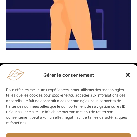
Gérer le consentement
Rapporteuses
À propos de Rapporteuses :
Rapporteuses, c’est l’histoire de
Pour offrir les meilleures expériences, nous utilisons des technologies
Parisiennes, bien dans leurs baskets qui aiment rapporter ce qui leur
telles que les cookies pour stocker et/ou accéder aux informations des
cause, leur apporte et leur rapporte !
appareils. Le fait de consentir à ces technologies nous permettra de
traiter des données telles que le comportement de navigation ou les ID
Les Topics
uniques sur ce site. Le fait de ne pas consentir ou de retirer son
Société
Politique
Business
Culture
Sport
consentement peut avoir un effet négatif sur certaines caractéristiques
Lifestyle
Beauté
Santé
et fonctions.