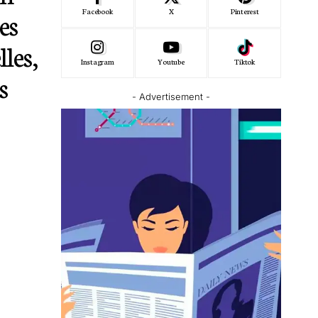
Facebook
X
Pinterest
es
les,
Instagram
Youtube
Tiktok
s
- Advertisement -