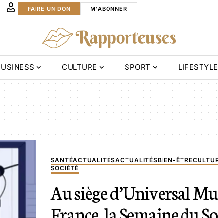
FAIRE UN DON
M'ABONNER
BUSINESS
CULTURE
SPORT
LIFESTYLE
SANTÉ
ACTUALITÉS
ACTUALITÉS
BIEN-ÊTRE
CULTU
SOCIÉTÉ
Au siège d’Universal Mu
France, la Semaine du S